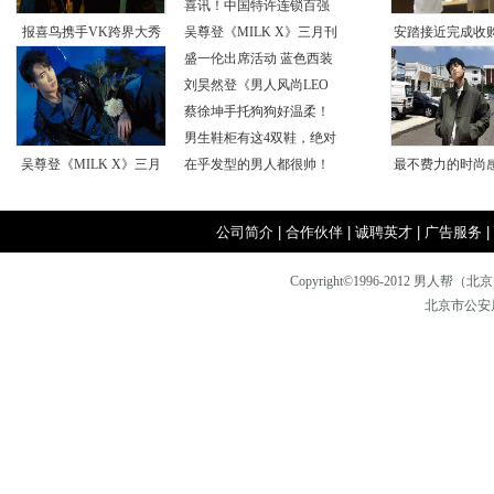
演西装
喜讯！中国特许连锁百强
报喜鸟携手VK跨界大秀
榜新鲜出
吴尊登《MILKX》三月刊
安踏接近完成收
封面印
盛一伦出席活动蓝色西装
即将掀起正
体育
简约绅
刘昊然登《男人风尚LEO
N》封面
蔡徐坤手托狗狗好温柔！
男生鞋柜有这4双鞋，绝对
吴尊登《MILKX》三月
是潮男
在乎发型的男人都很帅！
最不费力的时尚
刊封面印
穿对颜色
公司简介
|
合作伙伴
|
诚聘英才
|
广告服务
|
Copyright©1996-2012
北京市公安局