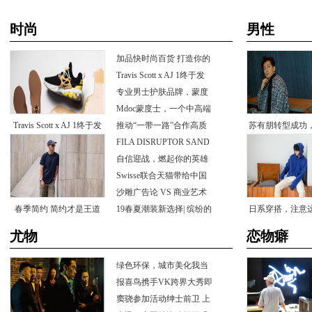
时尚
男性
加品快时尚百货打造你的
专属创
TravisScottxAJ1终于发
售，Y
专业男士护肤品牌，蒙度
士载誉14
Mdoc蒙度士，一个中高端
TravisScottxAJ1终于发
的韩国男
推动“一带一路”合作高质
苏有朋转型成功
量发展
FILADISRUPTORSAND
售，Y
爆棚，这
ALS演绎夏日
自信迎战，燃起你的英雄
战力！
Swisse联合天猫带给中国
消费者更
沙雕广告论VS商业艺术
春季简约简约才是王道
论，景甜
19春夏潮装新选择|缤纷的
日系穿搭，注意
Henry
轻松应
穿出清爽
尤物
恋物癖
绿色环保，城市美化我当
家，北京
报喜鸟携手VK跨界大秀即
将掀起正
窦骁参加活动绅士前卫上