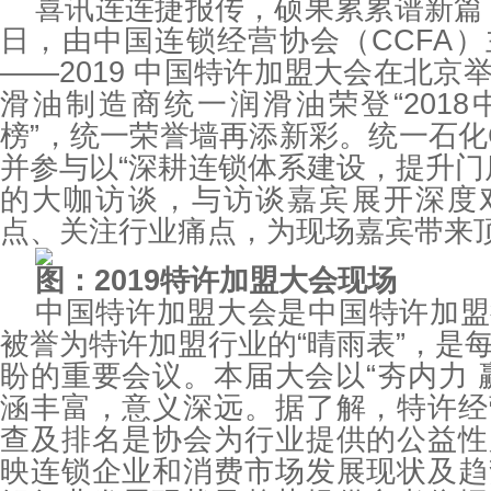
喜讯连连捷报传，硕果累累谱新篇！20
日，由中国连锁经营协会（CCFA
——2019中国特许加盟大会在北京
滑油制造商统一润滑油荣登“201
榜”，统一荣誉墙再添新彩。统一石化
并参与以“深耕连锁体系建设，提升门
的大咖访谈，与访谈嘉宾展开深度
点、关注行业痛点，为现场嘉宾带来
图：
2019特许加盟大会现场
中国特许加盟大会是中国特许加盟
被誉为特许加盟行业的“晴雨表”，是
盼的重要会议。本届大会以“夯内力
涵丰富，意义深远。据了解，特许经
查及排名是协会为行业提供的公益性
映连锁企业和消费市场发展现状及趋