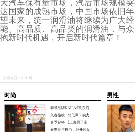
大汽车保有量市场，汽后市场规模突
达国家的成熟市场，中国市场依旧年
望未来，统一润滑油将继续为广大经
能、高品质、高品类的润滑油，与众
抱新时代机遇，开启新时代篇章！
文章来源：中华网
时尚
男性
攀登品牌KAILAS凯乐石
为中国攀岩
入春格纹·想低调？实力
不允许
春季穿搭【上海男子图
鉴】
春季穿搭技巧，花开时见