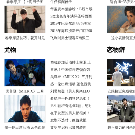
春季穿搭【上海男子图
你
牛仔裤配靴子
适合18~35岁
华盖资本范静晗：B线市场
鉴】
型，帅炸
是未来
5位出色青年演绎圣得西西
服时尚
2019年巴塞尔新品/为美军
提供腕
2018年海底捞新开门店200
春季穿搭技巧，花开时见
家科技
飞利浦男士理容X南派三
这小表情简直
叔，解读
你
尤物
恋物癖
窦骁参加活动绅士前卫上
演西装
喜讯！中国特许连锁百强
榜新鲜出
吴尊登《MILKX》三月刊
封面印
盛一伦出席活动蓝色西装
吴尊登《MILKX》三月
简约绅
刘昊然登《男人风尚LEO
安踏接近完成收
N》封面
蔡徐坤手托狗狗好温柔！
刊封面印
体育
男生鞋柜有这4双鞋，绝对
是潮男
在乎发型的男人都很帅！
发型不选对，颜值就报
盛一伦出席活动蓝色西装
废！
黄明昊启程巴黎男装周
最不费力的时尚