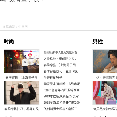
文章来源：中国网
时尚
男性
攀登品牌KAILAS凯乐石
为中国攀岩
入春格纹·想低调？实力
不允许
春季穿搭【上海男子图
鉴】
春季穿搭技巧，花开时见
春季穿搭【上海男子图
你
牛仔裤配靴子
这小表情简直
华盖资本范静晗：B线市场
鉴】
是未来
5位出色青年演绎圣得西西
服时尚
2019年巴塞尔新品/为美军
提供腕
2018年海底捞新开门店200
春季穿搭技巧，花开时见
家科技
飞利浦男士理容X南派三
刘昊然女神节送
叔，解读
你
幻男友