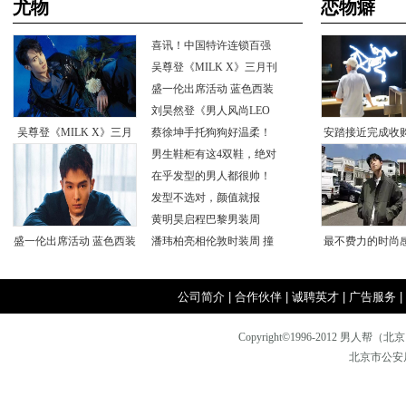
尤物
恋物癖
喜讯！中国特许连锁百强
榜新鲜出
吴尊登《MILKX》三月刊
封面印
盛一伦出席活动蓝色西装
简约绅
刘昊然登《男人风尚LEO
吴尊登《MILKX》三月
N》封面
蔡徐坤手托狗狗好温柔！
安踏接近完成收
男生鞋柜有这4双鞋，绝对
刊封面印
体育
是潮男
在乎发型的男人都很帅！
发型不选对，颜值就报
废！
黄明昊启程巴黎男装周
盛一伦出席活动蓝色西装
潘玮柏亮相伦敦时装周撞
最不费力的时尚
色卫衣
简约绅
穿对颜色
公司简介
|
合作伙伴
|
诚聘英才
|
广告服务
|
Copyright©1996-2012
北京市公安局