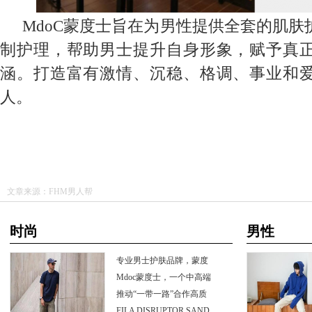
MdoC
蒙度士
旨在为男性提供全套的肌肤
制护理，帮助男士提升自身形象，赋予真
涵。打造富有激情、沉稳、格调、事业和
人。
文章来源：FHM男人帮
时尚
男性
专业男士护肤品牌，蒙度
士载誉14
Mdoc蒙度士，一个中高端
的韩国男
推动“一带一路”合作高质
量发展
FILADISRUPTORSAND