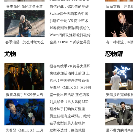
春季简约简约才是王道
ALS演绎夏日
自信迎战，燃起你的英雄
日系穿搭，注意
战力！
Swisse联合天猫带给中国
轻松应
穿出清爽
消费者更
沙雕广告论VS商业艺术
论，景甜
19春夏潮装新选择|缤纷的
Henry
Wizzo污师洗涤颗粒打破传
春季混搭·怎么时髦怎么
统，重
金奖！OPACY斩获世界品
有一种潮流，叫
质评鉴大
办
的穿搭
尤物
恋物癖
报喜鸟携手VK跨界大秀即
将掀起正
窦骁参加活动绅士前卫上
演西装
喜讯！中国特许连锁百强
榜新鲜出
吴尊登《MILKX》三月刊
报喜鸟携手VK跨界大秀
封面印
盛一伦出席活动蓝色西装
安踏接近完成收
简约绅
刘昊然登《男人风尚LEO
即将掀起正
体育
N》封面
蔡徐坤手托狗狗好温柔！
男生鞋柜有这4双鞋，绝对
是潮男
在乎发型的男人都很帅！
吴尊登《MILKX》三月
发型不选对，颜值就报
最不费力的时尚